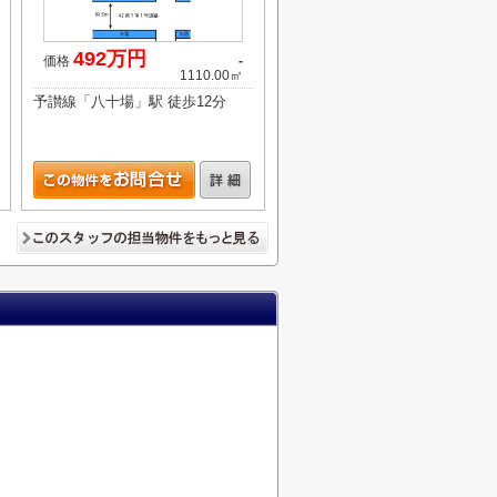
492万円
価格
-
1110.00㎡
予讃線「八十場」駅 徒歩12分