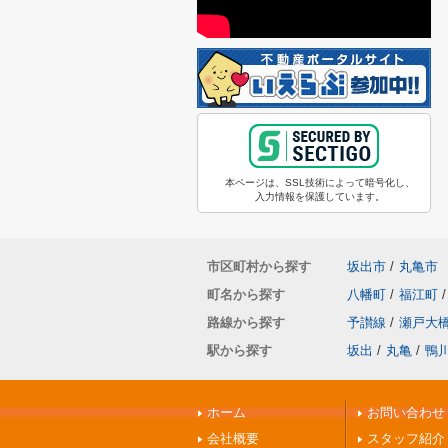
本ページは、SSL技術によって暗号化し、
入力情報を保護しています。
市区町村から探す
坂出市
/
丸亀市
町名から探す
八幡町
/
福江町
/
路線から探す
予讃線
/
瀬戸大
駅から探す
坂出
/
丸亀
/
鴨
ホーム
お問い合わせ
会社概要
スタッフ紹介