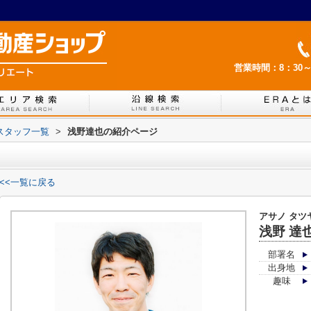
営業時間：8：30～
スタッフ一覧
>
浅野達也の紹介ページ
<<一覧に戻る
アサノ タツ
浅野 達
部署名
出身地
趣味