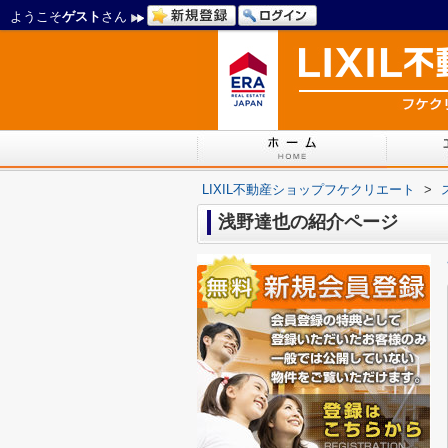
ようこそ
ゲスト
さん
LIXIL不動産ショップフケクリエート
>
浅野達也の紹介ページ