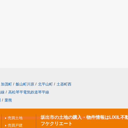
加茂町
/
飯山町川原
/
北平山町
/
土器町西
橋線
/
高松琴平電気鉄道琴平線
川
/
栗熊
坂出市の土地の購入・物件情報はLIXIL不
売買土地
フケクリエート
売買戸建