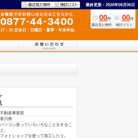
最終更新：2026年08月06日
00
00
件
件
最近見た物件
検討リスト
17：30
定休日：日曜日・夏季・年末年始
ヤ
也
不動産事業部
香川県
パソコン使っていろいろなことをするこ
と。
フォトショップを使って加工したり。