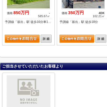
850万円
350万円
価格
-
価格
4DK
585.67㎡
102.21㎡
予讃線「坂出」駅 徒歩16分車10分 2.0km
予讃線「坂出」駅 徒歩18分
ご担当させていただいたお客様より