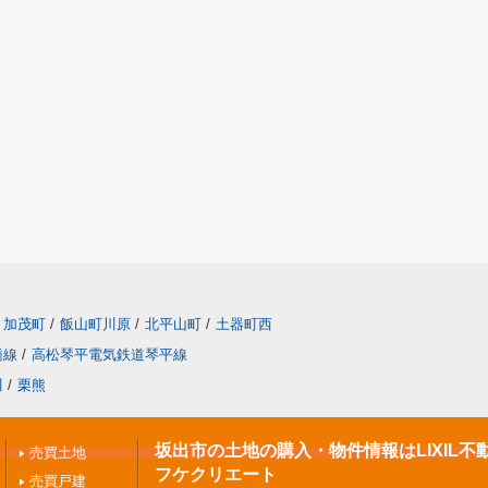
加茂町
/
飯山町川原
/
北平山町
/
土器町西
橋線
/
高松琴平電気鉄道琴平線
川
/
栗熊
坂出市の土地の購入・物件情報はLIXIL不
売買土地
フケクリエート
売買戸建