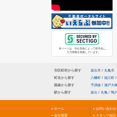
本ページは、SSL技術によって暗号化し、
入力情報を保護しています。
市区町村から探す
坂出市
/
丸亀市
町名から探す
八幡町
/
福江町
/
路線から探す
予讃線
/
瀬戸大
駅から探す
坂出
/
丸亀
/
鴨
ホーム
お問い合わせ
会社概要
スタッフ紹介