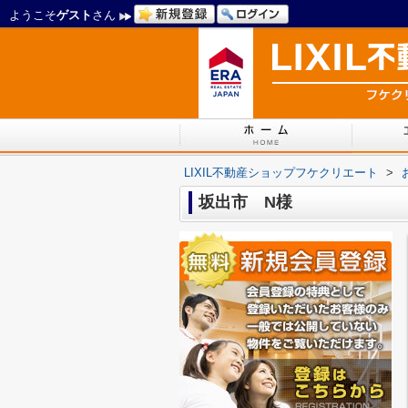
ようこそ
ゲスト
さん
LIXIL不動産ショップフケクリエート
>
坂出市 N様