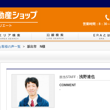
営業時間：8：30～
お客様の声一覧
>
坂出市 N様
浅野達也
担当STAFF：
COMMENT
-