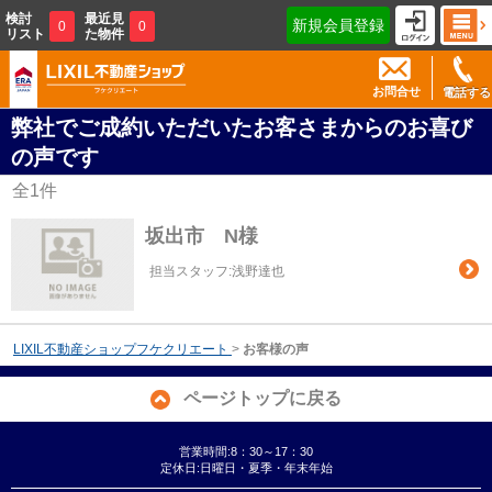
検討
最近見
新規会員登録
0
0
リスト
た物件
お問合せ
電話する
弊社でご成約いただいたお客さまからのお喜び
の声です
全
1
件
坂出市 N様
担当スタッフ:浅野達也
LIXIL不動産ショップフケクリエート
>
お客様の声
ページトップに戻る
営業時間:8：30～17：30
定休日:日曜日・夏季・年末年始