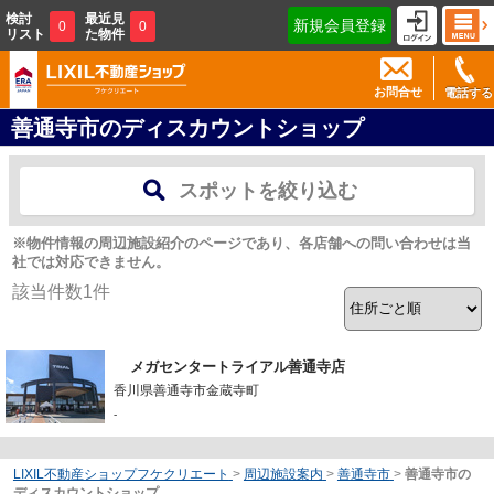
検討
最近見
新規会員登録
0
0
リスト
た物件
お問合せ
電話する
善通寺市のディスカウントショップ
スポットを絞り込む
※物件情報の周辺施設紹介のページであり、各店舗への問い合わせは当
社では対応できません。
該当件数
1
件
メガセンタートライアル善通寺店
香川県善通寺市金蔵寺町
-
LIXIL不動産ショップフケクリエート
>
周辺施設案内
>
善通寺市
>
善通寺市の
ディスカウントショップ