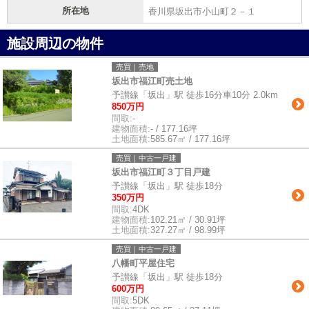
所在地
香川県坂出市小山町２－１
施設周辺の物件
売買｜売地
坂出市福江町売土地
予讃線「坂出」駅 徒歩16分車10分 2.0km
850万円
間取:
-
建物面積:
- / 177.16坪
土地面積:
585.67㎡ / 177.16坪
売買｜中古一戸建
坂出市福江町３丁目戸建
予讃線「坂出」駅 徒歩18分
350万円
間取:
4DK
建物面積:
102.21㎡ / 30.91坪
土地面積:
327.27㎡ / 98.99坪
売買｜中古一戸建
八幡町平屋住宅
予讃線「坂出」駅 徒歩18分
600万円
間取:
5DK