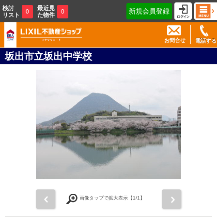
検討
最近見
新規会員登録
0
0
リスト
た物件
お問合せ
電話する
坂出市立坂出中学校
前
次
画像タップで拡大表示【
1
/1】