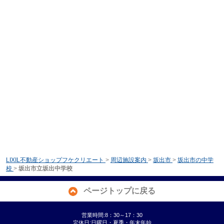
LIXIL不動産ショップフケクリエート
>
周辺施設案内
>
坂出市
>
坂出市の中学
校
>
坂出市立坂出中学校
ページトップに戻る
営業時間:8：30～17：30
定休日:日曜日・夏季・年末年始