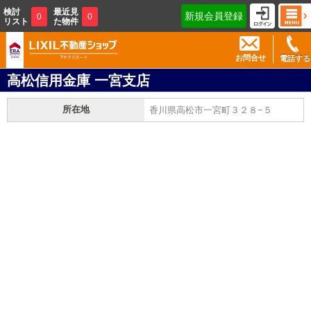
検討
最近見
新規会員登録
0
0
リスト
た物件
お問合せ
電話する
高松信用金庫 一宮支店
所在地
香川県高松市一宮町３２８−５