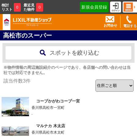
検討
最近見
新規会員登録
0
0
リスト
た物件
お問合せ
電話する
高松市のスーパー
スポットを絞り込む
※物件情報の周辺施設紹介のページであり、各店舗への問い合わせは当
社では対応できません。
該当件数
3
件
コープかがわコープ一宮
香川県高松市一宮町
-
マルナカ 木太店
香川県高松市木太町