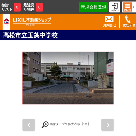
検討
最近見
新規会員登録
0
0
リスト
た物件
お問合せ
電話する
高松市立玉藻中学校
前
次
画像タップで拡大表示【
1
/1】