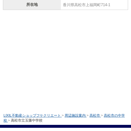
所在地
香川県高松市上福岡町714-1
LIXIL不動産ショップフケクリエート
>
周辺施設案内
>
高松市
>
高松市の中学
校
>
高松市立玉藻中学校