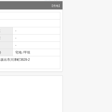
【売地】
数
-
積
-
-
勢
宅地 /平坦
坂出市川津町3829-2