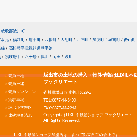
綾歌郡綾川町
東坂元
/
福江町
/
府中町
/
八幡町
/
大池町
/
西庄町
/
加茂町
/
城南町
/
飯山町
橋線
/
高松琴平電気鉄道琴平線
熊
/
讃岐府中
/
八十場
/
鴨川
/
岡田
/
綾川
坂出市の土地の購入・物件情報はLIXIL不
売買土地
フケクリエート
売買戸建
売買マンション
香川県坂出市川津町3829-2
貸駐車場
TEL:0877-44-3400
坂出小学校区
FAX:0877-44-2244
Copyright(c) LIXIL不動産ショップ フケクリエート
建物検査済み
All Rights Reserved.
LIXIL不動産ショップ加盟店は、すべて独立自営の会社です。