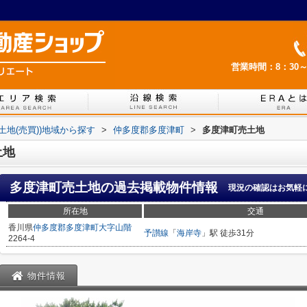
営業時間：8：30～
(土地(売買))地域から探す
>
仲多度郡多度津町
>
多度津町売土地
土地
多度津町売土地
の過去掲載物件情報
現況の確認はお気軽
所在地
交通
香川県
仲多度郡多度津町
大字山階
予讃線
「
海岸寺
」駅 徒歩31分
2264-4
物件情報