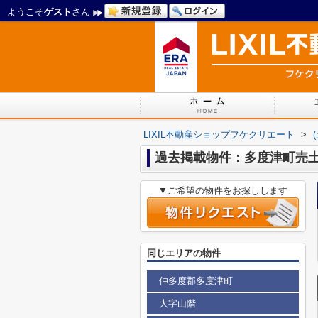
ようこそ
ゲスト
さん
LIXIL不動産ショップフケクリエート
>
過去掲載物件：多度津町売
▼ご希望の物件をお探しします
同じエリアの物件
仲多度郡多度津町
大字山階