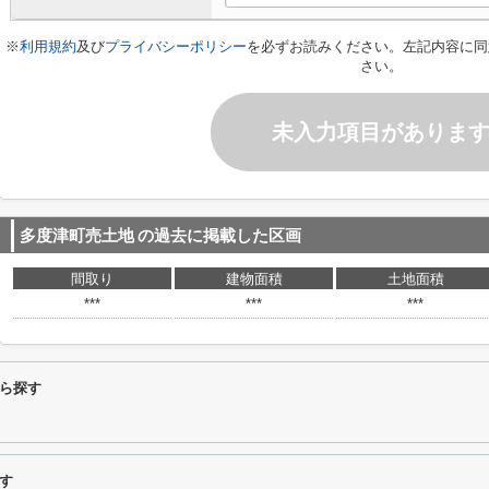
※
利用規約
及び
プライバシーポリシー
を必ずお読みください。左記内容に同
さい。
未入力項目がありま
多度津町売土地
の過去に掲載した区画
間取り
建物面積
土地面積
***
***
***
ら探す
す