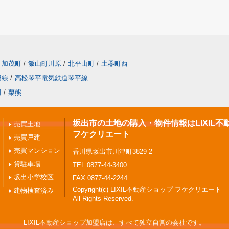
加茂町
/
飯山町川原
/
北平山町
/
土器町西
橋線
/
高松琴平電気鉄道琴平線
川
/
栗熊
坂出市の土地の購入・物件情報はLIXIL不
売買土地
フケクリエート
売買戸建
売買マンション
香川県坂出市川津町3829-2
貸駐車場
TEL:0877-44-3400
坂出小学校区
FAX:0877-44-2244
Copyright(c) LIXIL不動産ショップ フケクリエート
建物検査済み
All Rights Reserved.
LIXIL不動産ショップ加盟店は、すべて独立自営の会社です。