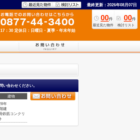
最終更新：2026年08月07日
00
00
件
件
最近見た物件
検討リスト
17：30
定休日：日曜日・夏季・年末年始
問い合わせください。
建物
28年
4階建
骨鉄筋コンクリ
ト