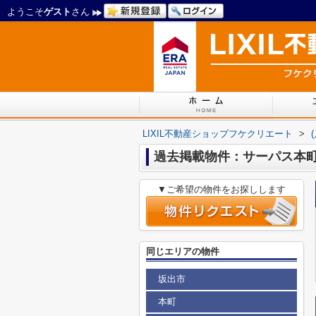
ようこそ
ゲスト
さん
LIXIL不動産ショップフケクリエート
>
過去掲載物件：サーパス本
▼ご希望の物件をお探しします
同じエリアの物件
坂出市
本町