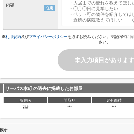
内容
任意
※
利用規約
及び
プライバシーポリシー
を必ずお読みください。左記内容に同
さい。
未入力項目がありま
サーパス本町
の過去に掲載したお部屋
所在階
間取り
専有面積
7階
***
***
探す