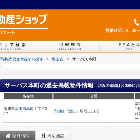
営業時間：8：30～
(戸建(売買))地域から探す
>
坂出市
>
サーパス本町
町
サーパス本町
の過去掲載物件情報
現況の確認はお気軽にお
所在地
交通
築
香川県
坂出市
本町
１丁目3-
1
予讃線
「
坂出
」駅 徒歩10分
17
鉄
ー
物件情報
周辺施設