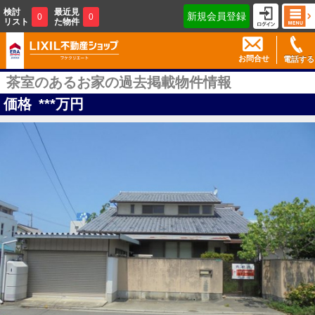
検討
最近見
新規会員登録
0
0
リスト
た物件
お問合せ
電話する
茶室のあるお家の過去掲載物件情報
価格
***
万円