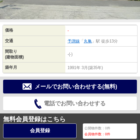
価格
-
交通
予讃線
「
丸亀
」駅 徒歩13分
間取り
-(-)
(建物面積)
築年月
1991年 3月(築35年)
メールでお問い合わせする(無料)
電話でお問い合わせする
無料会員登録はこちら
公開物件数：
0
件
会員登録
会員物件数：
0
件