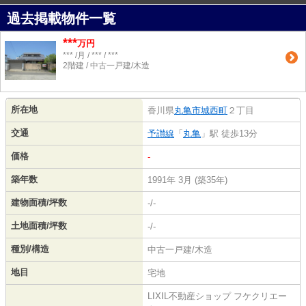
過去掲載物件一覧
***
万円
*** /月 / *** / ***
2階建 / 中古一戸建/木造
所在地
香川県
丸亀市
城西町
２丁目
交通
予讃線
「
丸亀
」駅 徒歩13分
価格
-
築年数
1991年 3月 (築35年)
建物面積/坪数
-/-
土地面積/坪数
-/-
種別/構造
中古一戸建/木造
地目
宅地
LIXIL不動産ショップ フケクリエー