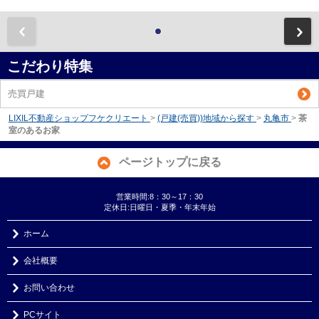
前
こだわり特集
売買戸建
LIXIL不動産ショップフケクリエート
>
(戸建(売買))地域から探す
>
丸亀市
>
茶
室のあるお家
ページトップに戻る
営業時間:8：30～17：30
定休日:日曜日・夏季・年末年始
ホーム
会社概要
お問い合わせ
PCサイト